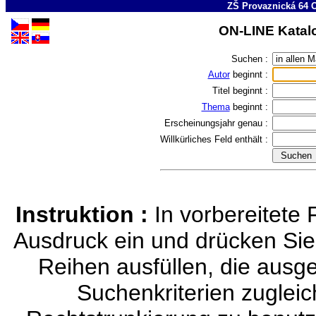
ZŠ Provaznická 64 
ON-LINE Katalo
Suchen :
Autor
beginnt :
Titel
beginnt :
Thema
beginnt :
Erscheinungsjahr
genau :
Willkürliches Feld
enthält :
Instruktion :
In vorbereitete
Ausdruck ein und drücken S
Reihen ausfüllen, die ausg
Suchenkriterien zugleic