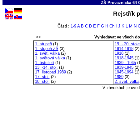
ZŠ Provaznická 64 
Rejstřík 
Části :
1-9
A
B
C
D
E
F
G
H
Ch
I
J
K
L
M
N
<<
Vyhledávat ve všech d
1. stupeň
(1)
19. - 20. stole
1. stupeň ZŠ
(3)
1914-1918
(2)
1. svět. válka
(2)
1918
(1)
1. světová válka
(1)
1918-1945
(1)
1. tisíciletí
(1)
1939 - 1945
(1
13. -14. stol.
(1)
1939-1945
(2)
17. listopad 1989
(2)
1945-1994
(1)
17. stol.
(2)
1989
(3)
18. stol.
(2)
2. svět. válka
V závorkách je uved