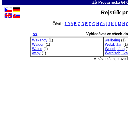
ZŠ Provaznická 64 
Rejstřík p
Části :
1-9
A
B
C
D
E
F
G
H
Ch
I
J
K
L
M
N
<<
Vyhledávat ve všech d
Wakandy
(1)
wellbeing
(1)
Waldorf
(1)
Welzl, Jan
(1)
Wales
(2)
Werich, Jan
(
weby
(1)
Wernisch, Iva
V závorkách je uved