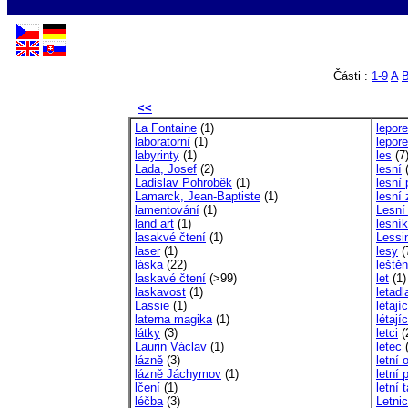
Části :
1-9
A
<<
La Fontaine
(1)
lepore
laboratorní
(1)
lepore
labyrinty
(1)
les
(7
Lada, Josef
(2)
lesní
(
Ladislav Pohroběk
(1)
lesní
Lamarck, Jean-Baptiste
(1)
lesní 
lamentování
(1)
Lesní
land art
(1)
lesník
lasakvé čtení
(1)
Lessi
laser
(1)
lesy
(
láska
(22)
leštěn
laskavé čtení
(>99)
let
(1)
laskavost
(1)
letadl
Lassie
(1)
létají
laterna magika
(1)
létajíc
látky
(3)
letci
(
Laurin Václav
(1)
letec
(
lázně
(3)
letní 
lázně Jáchymov
(1)
letní 
lčení
(1)
letní 
léčba
(3)
Letni