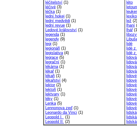
léčitelství
(1)
léto
léčivé
(3)
letoun
léčka
(1)
leuke
lední hokej
(1)
lexik
lední medvědi
(1)
lež
(2
lední revue
(1)
lhaní
(
Ledové království
(1)
lhář
(1
legenda
(1)
liboz
legendy
(9)
Libuš
legi
(1)
lidé
legionáři
(1)
lidé z
legislativa
(4)
lidé 
legrace
(5)
lidová
legrační
(1)
lidov
lékárna
(1)
lidová
lékař
(1)
lidov
lékaři
(1)
lidové
lékařství
(4)
lidové
lektor
(2)
lidov
lektoři
(1)
lidov
lektvary
(1)
lidové
léky
(1)
lidové
Lenka
(5)
lidov
Lennonova zeď
(1)
lidov
Leonardo da Vinci
(1)
lidská
Leopold I.
(1)
lidská
Leopold II.
(2)
lidská