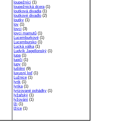
loupežníci
(1)
loupežnická dcera
(1)
loutková divadla
(1)
loutkové divadlo
(2)
loutky
(1)
lov
(1)
lovci
(3)
lovci mamutů
(1)
Lucemburkové
(1)
Lucembursko
(1)
Lucká válka
(1)
Ludvík Jagellonský
(1)
lupa
(1)
lupiči
(1)
lupy
(1)
luštění
(9)
luxusní loď
(1)
Lužnice
(1)
lyrik
(1)
lyrika
(1)
lyrizované pohádky
(1)
lyžařský
(1)
lyžování
(1)
lži
(1)
lžíce
(1)