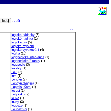
,
zpět
>>
logické hádanky
(3)
logické hádnka
(1)
logické hry
(5)
logické myšlení
logické vyvozování
(4)
logika
(18)
logopedická intervence
(1)
logopedické říkanky
(1)
logopedie
(3)
lokality
(1)
Loki
(2)
lom
(1)
Londýn
(7)
Londýn (Anglie)
(1)
Loprais, Karel
(1)
lososi
(1)
Lotyšsko
(2)
louka
(1)
louky
(3)
loupeže
(1)
Loupežníci
(1)