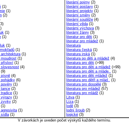
literární pojmy
(2)
i
(1)
literární postavy
(1)
mie
(1)
literární projekty
(1)
on
(2)
literární směry
(2)
)
literární soutěže
(4)
3)
literární věda
(1)
)
literární výchova
(3)
vuk
(1)
literární žánry
(3)
e
(1)
literatur pro děti
(1)
literatur pro mládež
(1)
 luk
(1)
literatura
z mokřadů
(1)
literatura česká
(1)
 architektura
(1)
literatura irská
(1)
á moudrost
(1)
literatura po děti a mládež
(4)
 přísloví
(1)
literatura pro děti
(>99)
á slovesnost
(4)
literatura pro děti a mládež
(>99)
(9)
literatura pro děti a mláde..
(1)
 písně
(4)
literatura pro děti mládež
(1)
é pohádky
(6)
literatura pro dětři a mlád..
(1)
é pověry
(1)
literatura pro dospělé
(3)
 tance
(2)
literatura pro mládež
(57)
 tradice
(1)
literatura pro mládž
(1)
é výrazy
(1)
Litva
(1)
é zvyky
(2)
Líza
(1)
(1)
lodě
(3)
 agresivita
(1)
lodní šroub
(2)
 sídla
(1)
logické
(3)
V závorkách je uveden počet výskytů každého termínu.