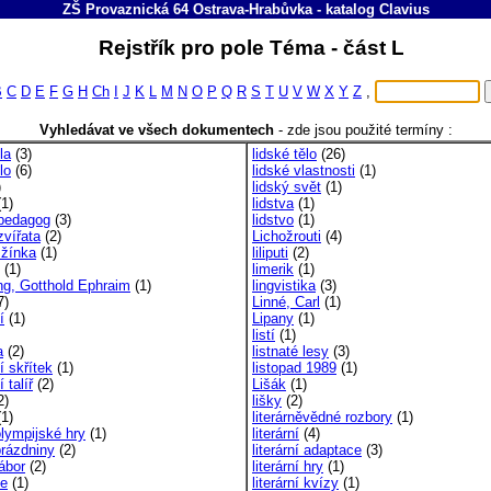
ZŠ Provaznická 64 Ostrava-Hrabůvka
-
katalog
Clavius
Rejstřík pro pole Téma - část L
B
C
D
E
F
G
H
Ch
I
J
K
L
M
N
O
P
Q
R
S
T
U
V
W
X
Y
Z
,
Vyhledávat ve všech dokumentech
-
zde jsou použité termíny :
la
(3)
lidské tělo
(26)
lo
(6)
lidské vlastnosti
(1)
)
lidský svět
(1)
1)
lidstva
(1)
 pedagog
(3)
lidstvo
(1)
zvířata
(2)
Lichožrouti
(4)
 žínka
(1)
liliputi
(2)
(1)
limerik
(1)
ng, Gotthold Ephraim
(1)
lingvistika
(3)
7)
Linné, Carl
(1)
í
(1)
Lipany
(1)
listí
(1)
a
(2)
listnaté lesy
(3)
cí skřítek
(1)
listopad 1989
(1)
í talíř
(2)
Lišák
(1)
2)
lišky
(2)
1)
literárněvědné rozbory
(1)
olympijské hry
(1)
literární
(4)
prázdniny
(2)
literární adaptace
(3)
tábor
(2)
literární hry
(1)
ce
(1)
literární kvízy
(1)