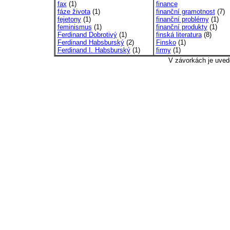
fax
(1)
finance
fáze života
(1)
finanční gramotnost
(7)
fejetony
(1)
finanční problémy
(1)
feminismus
(1)
finanční produkty
(1)
Ferdinand Dobrotivý
(1)
finská literatura
(8)
Ferdinand Habsburský
(2)
Finsko
(1)
Ferdinand I. Habsburský
(1)
firmy
(1)
V závorkách je uved