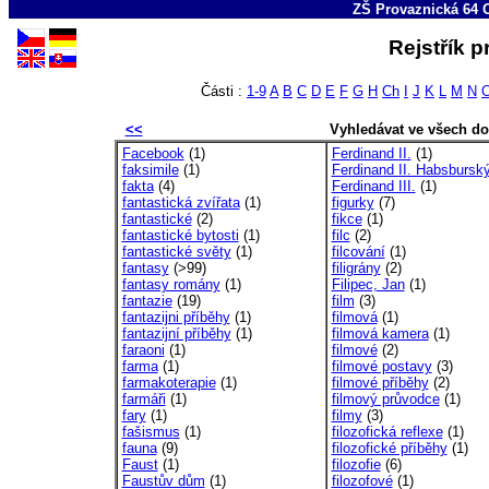
ZŠ Provaznická 64 
Rejstřík 
Části :
1-9
A
B
C
D
E
F
G
H
Ch
I
J
K
L
M
N
<<
Vyhledávat ve všech d
Facebook
(1)
Ferdinand II.
(1)
faksimile
(1)
Ferdinand II. Habsbursk
fakta
(4)
Ferdinand III.
(1)
fantastická zvířata
(1)
figurky
(7)
fantastické
(2)
fikce
(1)
fantastické bytosti
(1)
filc
(2)
fantastické světy
(1)
filcování
(1)
fantasy
(>99)
filigrány
(2)
fantasy romány
(1)
Filipec, Jan
(1)
fantazie
(19)
film
(3)
fantazijni příběhy
(1)
filmová
(1)
fantazijní příběhy
(1)
filmová kamera
(1)
faraoni
(1)
filmové
(2)
farma
(1)
filmové postavy
(3)
farmakoterapie
(1)
filmové příběhy
(2)
farmáři
(1)
filmový průvodce
(1)
fary
(1)
filmy
(3)
fašismus
(1)
filozofická reflexe
(1)
fauna
(9)
filozofické příběhy
(1)
Faust
(1)
filozofie
(6)
Faustův dům
(1)
filozofové
(1)