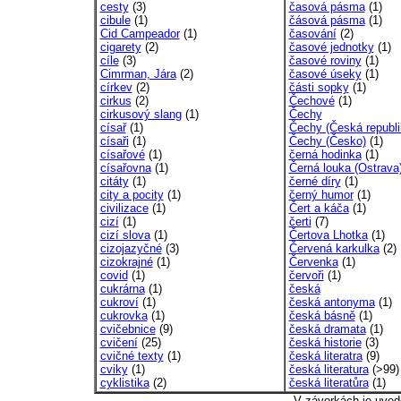
cesty
(3)
časová pásma
(1)
cibule
(1)
čásová pásma
(1)
Cid Campeador
(1)
časování
(2)
cigarety
(2)
časové jednotky
(1)
cíle
(3)
časové roviny
(1)
Cimrman, Jára
(2)
časové úseky
(1)
církev
(2)
části sopky
(1)
cirkus
(2)
Čechové
(1)
cirkusový slang
(1)
Čechy
císař
(1)
Čechy (Česká republi
císaři
(1)
Čechy (Česko)
(1)
císařové
(1)
černá hodinka
(1)
císařovna
(1)
Černá louka (Ostrava
citáty
(1)
černé díry
(1)
city a pocity
(1)
černý humor
(1)
civilizace
(1)
Čert a káča
(1)
cizí
(1)
čerti
(7)
cizí slova
(1)
Čertova Lhotka
(1)
cizojazyčné
(3)
Červená karkulka
(2)
cizokrajné
(1)
Červenka
(1)
covid
(1)
červoři
(1)
cukrárna
(1)
česká
cukroví
(1)
česká antonyma
(1)
cukrovka
(1)
česká básně
(1)
cvičebnice
(9)
česká dramata
(1)
cvičení
(25)
česká historie
(3)
cvičné texty
(1)
česká literatra
(9)
cviky
(1)
česká literatura
(>99)
cyklistika
(2)
česká literatůra
(1)
V závorkách je uved