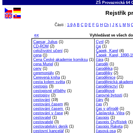
ZŠ Provaznická 64 
Rejstřík 
Části :
1-9
A
B
C
D
E
F
G
H
Ch
I
J
K
L
M
N
<<
Vyhledávat ve všech d
Caesar, Julius
(1)
Cyril
(2)
CD-ROM
(2)
čaj
(1)
celoživotní učení
(1)
Čapek, Karel
(4)
cena
(1)
Čapek, Karel, 1890-1
Cena České akademie komiksu
(1)
čára
(1)
cena Muriel
(1)
čaroděj
(1)
ceny
(1)
čarodějka
(1)
ceremoniály
(2)
čarodějky
(2)
Ćerevená kniha
(1)
čarodějnice
(21)
cesta kolem světa
(1)
čarodějnická akadem
cestopis
(3)
čarodějnictví
(1)
cestopisné příběhy
(1)
čarodějové
cestopisy
(2)
čarovné bytosti
(1)
cestování
(19)
čáry
(5)
cestování časem
(6)
čas
(7)
cestování časem
(1)
čas v přírodě
(1)
cestování v čase
(4)
Čáslavská, Věra
(2)
cestovatel
(1)
časopis
(1)
cestovatelé
(3)
časopis Čtyřlístek
(1)
cestovatelský deník
(1)
časopis Raketa
(1)
cestovní kancelář
(1)
časová osa
(2)