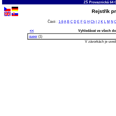
ZŠ Provaznická 64 
Rejstřík 
Části :
1-9
A
B
C
D
E
F
G
H
Ch
I
J
K
L
M
N
<<
Vyhledávat ve všech d
queer
(1)
V závorkách je uved